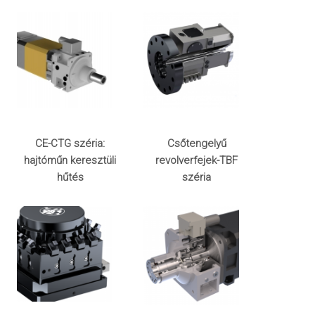
CE-CTG széria:
Csőtengelyű
hajtóműn keresztüli
revolverfejek-TBF
hűtés
széria